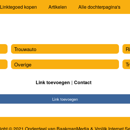
Linktegoed kopen
Artikelen
Alle dochterpagina's
Trouwauto
R
Overige
T
Link toevoegen
Contact
Link toevoegen
ight © 2021 Onderdeel van
BaakmanMedia
&
Vrolijk Internet S